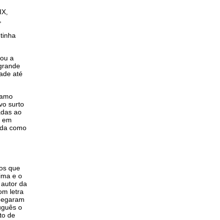
IX,
,
tinha
sou a
 grande
dade até
ramo
vo surto
adas ao
s em
ida como
ros que
ima e o
 autor da
om letra
chegaram
uguês o
to de