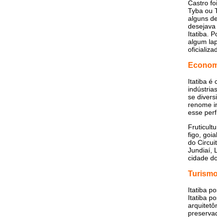
Castro fo
Tyba ou T
alguns de
desejava 
Itatiba. 
algum la
oficializ
Econom
Itatiba é
indústria
se divers
renome in
esse perf
Fruticult
figo, goi
do Circui
Jundiaí, 
cidade d
Turism
Itatiba p
Itatiba p
arquitetô
preservad