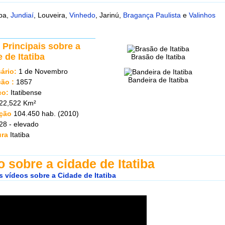
ba,
Jundiaí
, Louveira,
Vinhedo
, Jarinú,
Bragança Paulista
e
Valinhos
Principais sobre a
 de Itatiba
Brasão de Itatiba
sário:
1 de Novembro
Bandeira de Itatiba
ão :
1857
co:
Itatibense
22,522 Km²
ção
104.450 hab. (2010)
28 - elevado
ura
Itatiba
o sobre a cidade de Itatiba
s vídeos sobre a Cidade de Itatiba