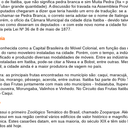
i o de Itatiba, que não significa pedra branca e sim Muita Pedra (Ita = 
uba= grande quantidade). A discussão foi travada na Assembleia Provi
putados chegaram a dizer que teria havido um erro de tradução: se a
chamar-se Pedra Branca, o correto seria adotar-se o nome de Itating
Porém, o ofício da Câmara Municipal da cidade dizia Itatiba - devido talv
pso como disseram os deputados - e com este novo nome a cidade foi
ada pela Lei Nº 36 de 8 de maio de 1877.
ia
 conhecida como a Capital Brasileira do Móvel Colonial, em função das 
s do ramo moveleiro instaladas na cidade. Porém, com o tempo, a indú
ificado e produzido diversas modalidades de móveis. Entre as indústri
staladas em Itatiba, pode-se citar a Nivea e a Bobst, entre outras. 
il, a cidade ainda é a maior produtora de vagem no país.
ura: as principais frutas encontradas no município são: caqui, maracujá,
aba, morango, pêssego, acerola, entre outras. Itatiba faz parte do Pólo 
to das Frutas juntamente com mais oito municípios - Indaiatuba, Itupeva
Louveira, Morungaba, Valinhos e Vinhedo. No Circuito das Frutas Itatib
o Caqui.
o
ossui o primeiro Zoológico Temático do Brasil, chamado Zooparque. Alé
ossui em sua região central vários edifícios de valor histórico e magnífi
nica. Estes casarões datam, em sua maioria, do século XIX e têm sido
os até hoje.