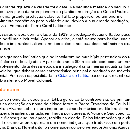
a grande riqueza da cidade foi o café. Na segunda metade do século X
que fazia parte da área pioneira do plantio em direção ao Oeste Paulista
a uma grande produção cafeeira. Tal fato proporcionou um enorme
vimento econômico para a cidade que, devido a sua grande produção, 
via - Estrada de Ferro Carril Itatibense.
ssivas crises, dentre elas a de 1929, a produção decaiu e Itatiba pas
 perfil mais industrial. Apesar da crise, o café trouxe para Itatiba uma
e de imigrantes italianos, muitos deles tendo sua descendência na ci
e hoje.
ras grandes indústrias que se instalaram no município pertenciam ao 
e fósforos e de calçados. A partir dos anos 60, a cidade conheceu um no
olvimento: data dessa época a instalação das primeiras indústrias lig
leiro, que tinham como característica principal a produção de móvei
lonial. Por essa especialidade, a
Cidade de Itatiba
passou a ser conhec
 Brasileira do Móvel Colonial.
 do nome
 do nome da cidade para Itatiba gerou certa controvérsia. Os primei
 na alteração do nome da cidade foram o Padre Francisco de Paula L
lias Álvares Lobo (figura importantíssima da música erudita brasileira,
ópera brasileira cantada em língua portuguesa: A Noite de São João, c
e Alencar) que, na época, residia na cidade. Pelas informações que 
ulo, os moradores queriam um nome indígena que traduzisse em port
dra Branca. No entanto, o nome sugerido pelo vereador Antonio Augus