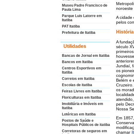
Metropol
Museu Padre Francisco de
noroeste 
Paula Lima
Parque Luis Latorre em
A cidade 
Itatiba
pelos co
PAT Itatiba
História
Prefeitura de Itatiba
A fundaçã
Utilidades
século X
primeiros
Bancas de Jornal em Itatiba
houvesse
anteriore
Bancos em Itatiba
Jundiaí, 
Centros Esportivos em
os pionei
Itatiba
cognomin
Correios em Itatiba
Belém e e
Cruzeiro
Escolas de itatiba
os morado
Feiras Livres em Itatiba
localidad
Floriculturas em Itatiba
atendido
pelo Decr
Imobiliária e Imóveis em
Itatiba
Nossa Se
Lotéricas em Itatiba
Em 1857,
Postos de Saúde e
Conserva
Hospitais Públicos de itatiba
modifica
Corretoras de seguros em
chamar
I