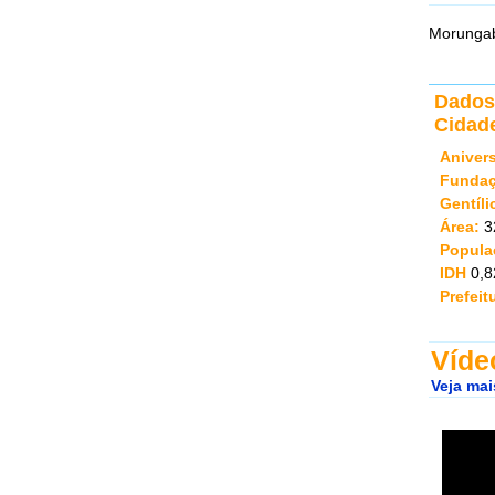
Morunga
Dados 
Cidade
Aniver
Fundaç
Gentíli
Área:
3
Popula
IDH
0,8
Prefeit
Víde
Veja mai