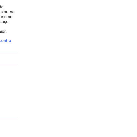
de
eixou na
turismo
spaço
ior.
contra