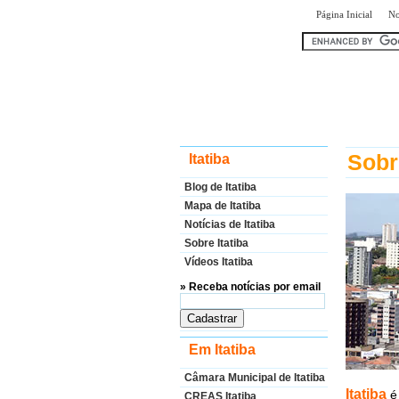
|
Página Inicial
No
encontr
Sobr
Itatiba
Blog de Itatiba
Mapa de Itatiba
Notícias de Itatiba
Sobre Itatiba
Vídeos Itatiba
» Receba notícias por email
Em Itatiba
Câmara Municipal de Itatiba
Itatiba
é 
CREAS Itatiba