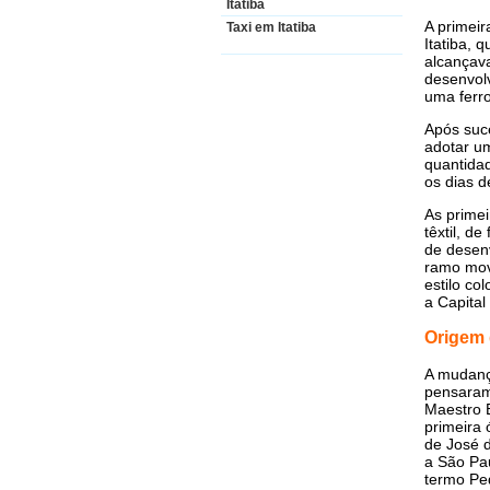
Itatiba
A primeir
Taxi em Itatiba
Itatiba, 
alcançav
desenvol
uma ferro
Após suce
adotar um
quantidad
os dias d
As primei
têxtil, d
de desenv
ramo move
estilo co
a Capital
Origem
A mudança
pensaram
Maestro E
primeira 
de José d
a São Pa
termo Pe