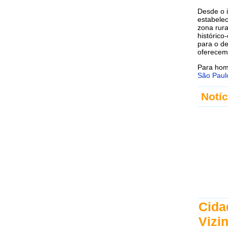
Desde o i
estabelec
zona rura
histórico
para o d
oferecem 
Para hom
São Paul
Notíc
Cida
Vizi