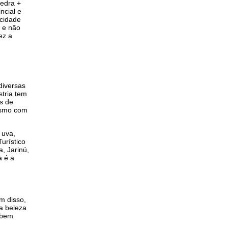
pedra +
ncial e
 cidade
a e não
ez a
diversas
stria tem
as de
Mesmo com
 uva,
Turístico
, Jarinú,
a é a
m disso,
ca beleza
 bem