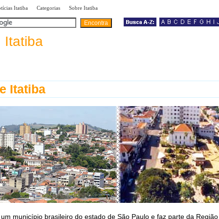
|
|
|
tícias Itatiba
Categorias
Sobre Itatiba
a
Itatiba
e Itatiba
um município brasileiro do estado de São Paulo e faz parte da Região