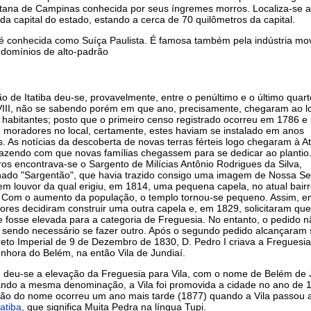
itana de Campinas conhecida por seus íngremes morros. Localiza-se 
da capital do estado, estando a cerca de 70 quilômetros da capital.
é conhecida como Suíça Paulista. É famosa também pela indústria mov
ndomínios de alto-padrão
o de Itatiba deu-se, provavelmente, entre o penúltimo e o último quart
VIII, não se sabendo porém em que ano, precisamente, chegaram ao lo
 habitantes; posto que o primeiro censo registrado ocorreu em 1786 e
 moradores no local, certamente, estes haviam se instalado em anos
s. As notícias da descoberta de novas terras férteis logo chegaram à At
fazendo com que novas famílias chegassem para se dedicar ao plantio
ros encontrava-se o Sargento de Milícias Antônio Rodrigues da Silva,
ado "Sargentão", que havia trazido consigo uma imagem de Nossa S
m louvor da qual erigiu, em 1814, uma pequena capela, no atual bair
. Com o aumento da população, o templo tornou-se pequeno. Assim, e
res decidiram construir uma outra capela e, em 1829, solicitaram que
e fosse elevada para a categoria de Freguesia. No entanto, o pedido nã
, sendo necessário se fazer outro. Após o segundo pedido alcançaram
eto Imperial de 9 de Dezembro de 1830, D. Pedro I criava a Freguesi
nhora do Belém, na então Vila de Jundiaí.
 deu-se a elevação da Freguesia para Vila, com o nome de Belém de J
ndo a mesma denominação, a Vila foi promovida a cidade no ano de 1
ção do nome ocorreu um ano mais tarde (1877) quando a Vila passou 
tatiba
, que significa Muita Pedra na língua Tupi.