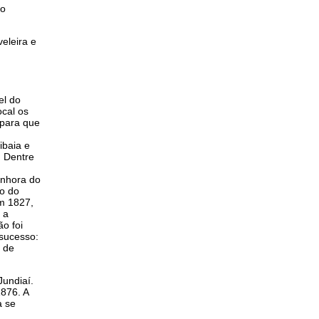
ao
eleira e
el do
cal os
 para que
ibaia e
. Dentre
enhora do
ro do
m 1827,
 a
o foi
 sucesso:
a de
undiaí.
876. A
a se