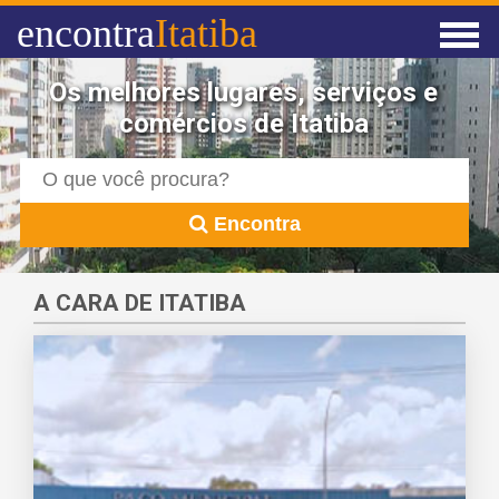
encontra
Itatiba
Os melhores lugares, serviços e
comércios de Itatiba
Encontra
A CARA DE ITATIBA