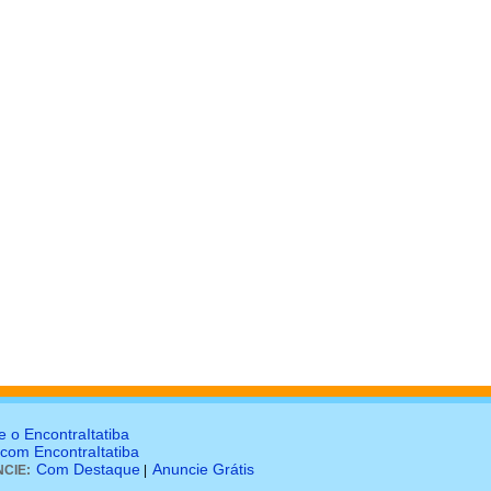
e o EncontraItatiba
 com EncontraItatiba
Com Destaque
Anuncie Grátis
CIE:
|