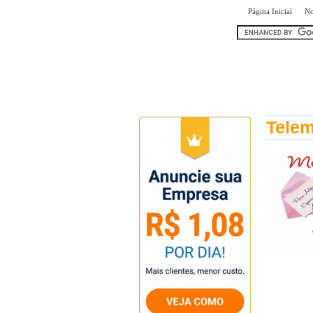
|
Página Inicial
No
encontr
Telem