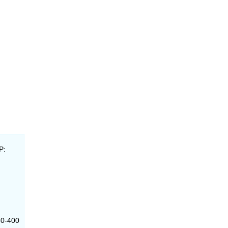
P:
50-400