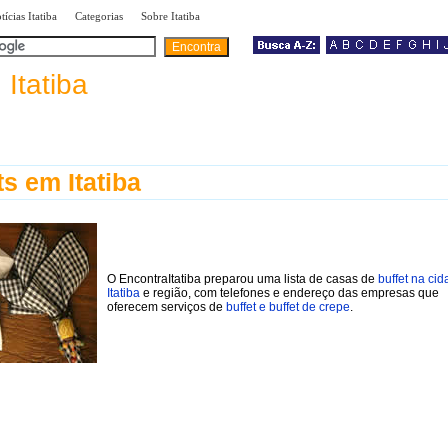
|
|
|
tícias Itatiba
Categorias
Sobre Itatiba
a
Itatiba
ts em Itatiba
O EncontraItatiba preparou uma lista de casas de
buffet na ci
Itatiba
e região, com telefones e endereço das empresas que
oferecem serviços de
buffet e buffet de crepe
.