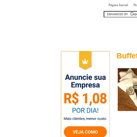
|
Página Inicial
No
encontr
Buffe