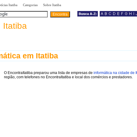
|
|
|
tícias Itatiba
Categorias
Sobre Itatiba
a
Itatiba
mática em Itatiba
O EncontraItatiba preparou uma lista de empresas de
informática na cidade de I
região, com telefones no EncontraItatiba e local dos comércios e prestadores.