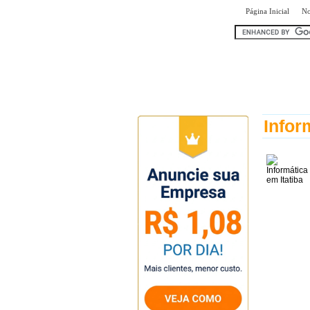
|
Página Inicial
No
encontr
Infor