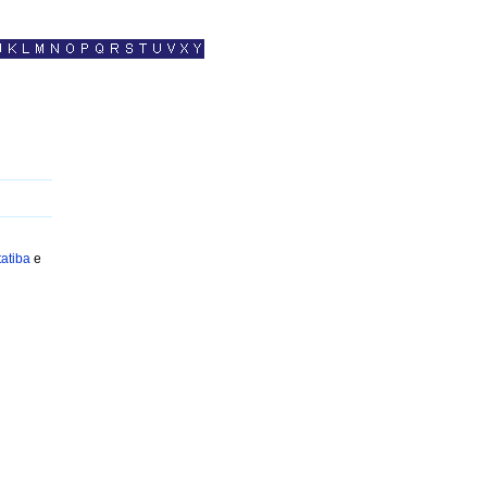
tatiba
e