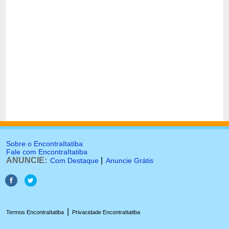
Sobre o EncontraItatiba
Fale com EncontraItatiba
ANUNCIE:
|
Com Destaque
Anuncie Grátis
|
Termos EncontraItatiba
Privacidade EncontraItatiba