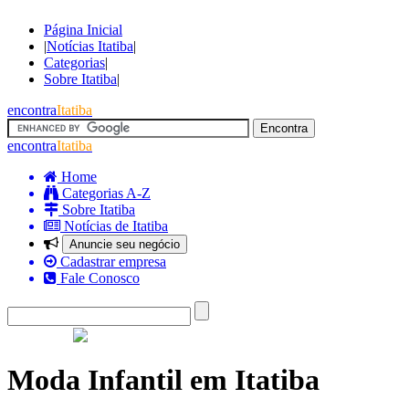
Página Inicial
|
Notícias Itatiba
|
Categorias
|
Sobre Itatiba
|
encontra
Itatiba
encontra
Itatiba
Home
Categorias A-Z
Sobre Itatiba
Notícias de Itatiba
Anuncie seu negócio
Cadastrar empresa
Fale Conosco
Moda Infantil em Itatiba